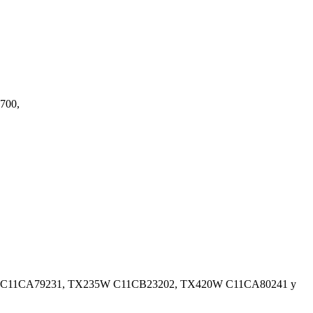
700,
X320F C11CA79231, TX235W C11CB23202, TX420W C11CA80241 y