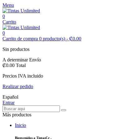
Menu
0
Carrito
0
Carrito de compra
0
producto(s)
-
₡0.00
Sin productos
A determinar
Envío
₡0.00
Total
Precios IVA incluido
Realizar pedido
Español
Entrar
Más productos
Inicio
Bienvenidos a TintasCr ,