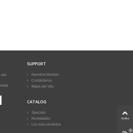
SUPPORT
 ser
Nuestras tiendas
Contáctenos
ertas
Mapa del sitio
CATALOG
Specials
Novedades
Arriba
Los más vendidos
0