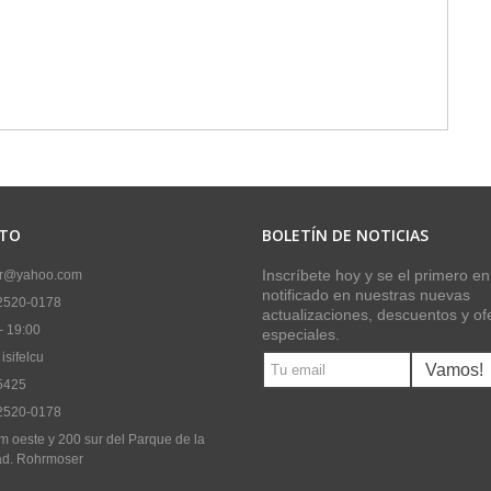
TO
BOLETÍN DE NOTICIAS
Inscríbete hoy y se el primero en
lcr@yahoo.com
notificado en nuestras nuevas
2520-0178
actualizaciones, descuentos y of
- 19:00
especiales.
isifelcu
Vamos!
5425
2520-0178
 oeste y 200 sur del Parque de la
ad. Rohrmoser