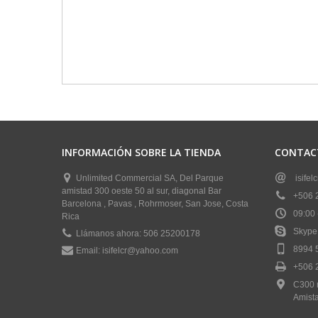
INFORMACIÓN SOBRE LA TIENDA
CONTAC
Unlimited Commercial SA, Del Parque
isife
amistad 300 oeste 50 al sur, diagonal Bar
+506 
Barcelona , Pavas , Rohrmoser, San Jose, Costa
09:00 
Rica
Skype 
Llámanos ahora:
506 25200178
8994 
Email:
isifelcr@yahoo.com
+506 
C300 m
Amist