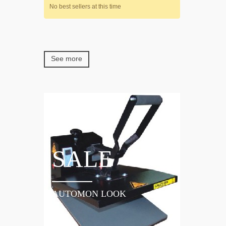
No best sellers at this time
See more
SALE
AUTOMON LOOK
NE