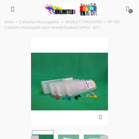
0
Inicio
>
Cartuchos Recargables
>
HEWLETT PACKARD
>
HP 500
Cartucho Recargable para Hewlett Packard (HP10 - 82 )