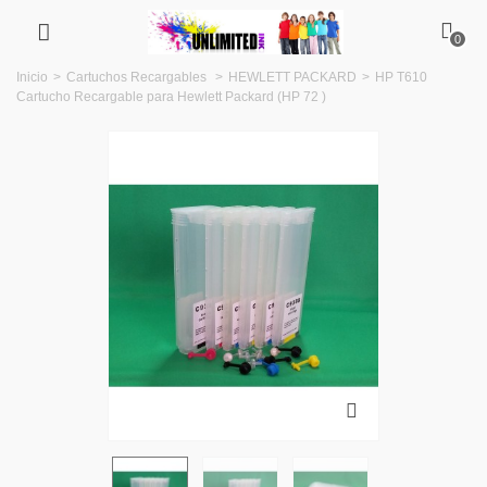
0
Inicio
>
Cartuchos Recargables
>
HEWLETT PACKARD
>
HP T610
Cartucho Recargable para Hewlett Packard (HP 72 )