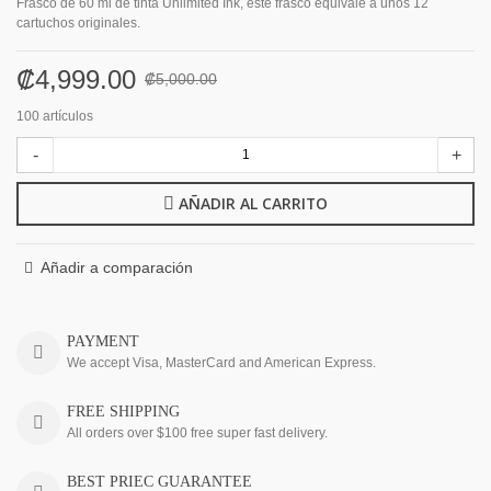
Frasco de 60 ml de tinta Unlimited Ink, este frasco equivale a unos 12
cartuchos originales.
₡4,999.00
₡5,000.00
100
artículos
-
+
AÑADIR AL CARRITO
Añadir a comparación
PAYMENT
We accept Visa, MasterCard and American Express.
FREE SHIPPING
All orders over $100 free super fast delivery.
BEST PRIEC GUARANTEE